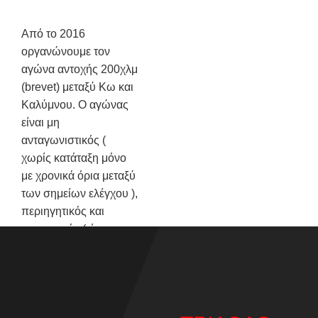
Από το 2016
οργανώνουμε τον
αγώνα αντοχής 200χλμ
(brevet) μεταξύ Κω και
Καλύμνου. Ο αγώνας
είναι μη
ανταγωνιστικός (
χωρίς κατάταξη μόνο
με χρονικά όρια μεταξύ
των σημείων ελέγχου ),
περιηγητικός και
τουριστικός ( ήπιας
κυκλοφορίας διαδρομή
η οποία αναδεικνύει τις
ομορφιές των δύο
νησιών ) και με τον
χαρακτήρα της αντοχής