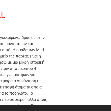
παρακαλούμε όπως
επικοινωνήσουν μέσω
email στο
LL
info@koscyclingclub.gr
ΤΡΙΑΘΛΟ EVENTS
γκεκριμένες δράσεις στην
ση μονοπατιών και
 αυτή. Η ομάδα των Mud
ημείο της παρέας είναι η
σω με μια μικρή ιστορική
 πριν από περίπου 4
τους γνωρίστηκαν για
α μοιραία συνάντηση η
ε επαφή άτομα τα οποία ‘’
για το ποδήλατο. Το
ι περισσότεροι, αλλά όπως
α από τη φύση, το βουνό και