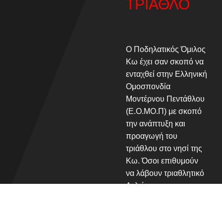
ΤΡΙΑΘΛΟ
που διακρίνει αυτού
του τύπου τους
αγώνες BREVET
EVENTS
Ο Ποδηλατικός Όμιλος
Κω έχει σαν σκοπό να
ενταχθεί στην Ελληνική
Ομοσπονδία
Μοντέρνου Πεντάθλου
(Ε.Ο.ΜΟ.Π) με σκοπό
την ανάπτυξη και
προαγωγή του
τριάθλου στο νησί της
Κω. Όσοι επιθυμούν
να λάβουν τριαθλητικό
Δελτίο και να
συμμετέχουν στις
δράσεις του συλλόγου,