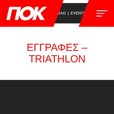
ΣΥΛΛΟΓΟΣ
BREVET
ΤΡΙΑΘΛΟ
EVENTS
ΕΠΙΚΟΙΝΩΝΙ
ΕΓΓΡΑΦΕΣ –
TRIATHLON